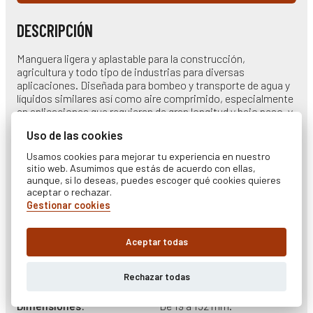
DESCRIPCIÓN
Manguera ligera y aplastable para la construcción,
agricultura y todo tipo de industrias para diversas
aplicaciones. Diseñada para bombeo y transporte de agua y
líquidos similares así como aire comprimido, especialmente
en aplicaciones que requieran de gran longitud y bajo peso, y
para lugares de difícil acceso.
Uso de las cookies
CATEGORÍAS
Usamos cookies para mejorar tu experiencia en nuestro
sitio web. Asumimos que estás de acuerdo con ellas,
aunque, si lo deseas, puedes escoger qué cookies quieres
Aire comprimido
aceptar o rechazar.
SECTORES
Gestionar cookies
Siderúrgico – Metalúrgico
,
Construcción y medioambiente
,
Aceptar todas
Químico
,
Energético
,
Industrias extractivas
CARACTERÍSTICAS
Rechazar todas
Dimensiones
De 19 a 152 mm.